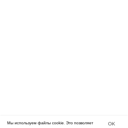
Картины по номерам
Алмазная мозаика
Румбоксы
Дизайнерские куклы
Деревянные конструкторы
Деревянные раскраски
Деревянные пазлы
Алмазная мозаика на дереве
ПАРТНЕРАМ
Франчайзинг
Оффлайн-магазины
Интернет-магазины
Contract-offer
of goods delivery
Мы используем файлы cookie. Это позволяет
OK