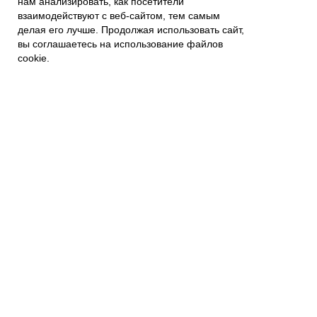
нам анализировать, как посетители
взаимодействуют с веб-сайтом, тем самым
О КОМПАНИИ
делая его лучше. Продолжая использовать сайт,
О нас
вы соглашаетесь на использование файлов
Связаться с нами
cookie.
Контакты
Политика приватности
ПОКУПАТЕЛЯМ
Наши магазины
Наш Интернет магазин
Гарантия
FAQs
Отзывы и предложения
Подписывайтесь на
новости:
mail@example.com