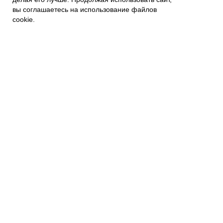
вы соглашаетесь на использование файлов
Связаться с нами
Контакты
cookie.
Политика приватности
ПОКУПАТЕЛЯМ
Наши магазины
Наш Интернет магазин
Гарантия
FAQs
Отзывы и предложения
Подписывайтесь на новости:
mail@example.com
Я согласен с политикой
конфиденциальности