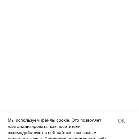
Румбоксы
Дизайнерские куклы
Деревянные конструкторы
Деревянные раскраски
Деревянные пазлы
Алмазная мозаика на дереве
ПАРТНЕРАМ
Франчайзинг
Оффлайн-магазины
Интернет-магазины
Contract-offer
of goods delivery
Мы используем файлы cookie. Это позволяет
OK
нам анализировать, как посетители
О КОМПАНИИ
взаимодействуют с веб-сайтом, тем самым
О нас
делая его лучше. Продолжая использовать сайт,