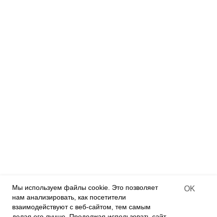
Румбоксы
Дизайнерские куклы
Деревянные конструкторы
Деревянные раскраски
Деревянные пазлы
Алмазная мозаика на дереве
ПАРТНЕРАМ
Франчайзинг
Оффлайн-магазины
Интернет-магазины
Contract-offer
of goods delivery
Мы используем файлы cookie. Это позволяет
OK
нам анализировать, как посетители
О КОМПАНИИ
взаимодействуют с веб-сайтом, тем самым
О нас
делая его лучше. Продолжая использовать сайт,