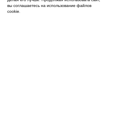
вы соглашаетесь на использование файлов
Связаться с нами
Контакты
cookie.
Политика приватности
ПОКУПАТЕЛЯМ
Наши магазины
Наш Интернет магазин
Гарантия
FAQs
Отзывы и предложения
Подписывайтесь на новости:
mail@example.com
Я согласен с политикой
конфиденциальности