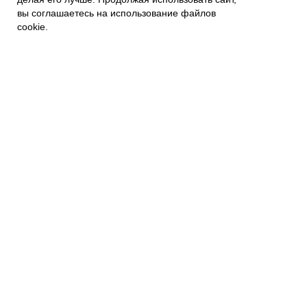
вы соглашаетесь на использование файлов
Связаться с нами
Контакты
cookie.
Политика приватности
ПОКУПАТЕЛЯМ
Наши магазины
Наш Интернет магазин
Гарантия
FAQs
Отзывы и предложения
Подписывайтесь на новости:
mail@example.com
Я согласен с политикой
конфиденциальности