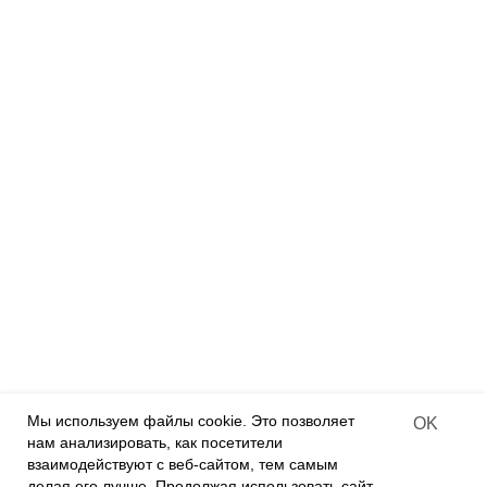
Румбоксы
Дизайнерские куклы
Деревянные конструкторы
Деревянные раскраски
Деревянные пазлы
Алмазная мозаика на дереве
ПАРТНЕРАМ
Франчайзинг
Оффлайн-магазины
Интернет-магазины
Contract-offer
of goods delivery
Мы используем файлы cookie. Это позволяет
OK
нам анализировать, как посетители
О КОМПАНИИ
взаимодействуют с веб-сайтом, тем самым
О нас
делая его лучше. Продолжая использовать сайт,