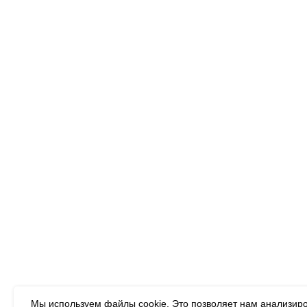
ТОВА
Следите за нами:
Картин
Алмазн
Подписывайтесь на
Румбок
новости:
Дизайне
mail@example.com
Деревя
Я согласен с политикой
Деревя
конфиденциальности
Деревя
ПОДПИСАТЬСЯ
Алмазн
дереве
Мы используем файлы cookie. Это позволяет нам анализиро