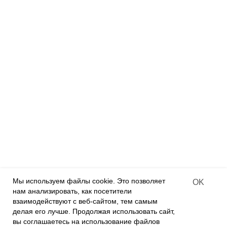
Подписывайтесь на новости:
mail@example.com
Я согласен с политикой
конфиденциальности
ПОДПИСАТЬСЯ
Следите за нами:
2013-2025 | "VARVIKAS" | Tallinn
Мы используем файлы cookie. Это позволяет
OK
нам анализировать, как посетители
взаимодействуют с веб-сайтом, тем самым
делая его лучше. Продолжая использовать сайт,
вы соглашаетесь на использование файлов
Связаться с нами
Tilda
Made on