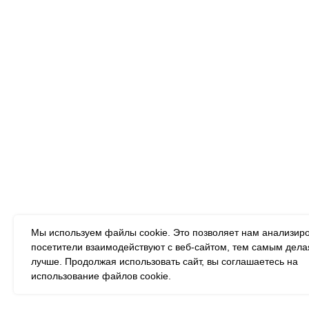
Картин
Алмазн
Подписывайтесь на
Румбок
новости:
Дизайне
mail@example.com
Деревя
Я согласен с политикой
Деревя
конфиденциальности
Деревя
ПОДПИСАТЬСЯ
Алмазн
дереве
Мы используем файлы cookie. Это позволяет нам анализиро
посетители взаимодействуют с веб-сайтом, тем самым дела
лучше. Продолжая использовать сайт, вы соглашаетесь на
использование файлов cookie.