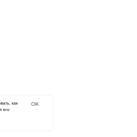
ы по номерам
Франчайзинг
Наши
ая мозаика
Оффлайн-магазины
Наш 
сы
Интернет-магазины
Гара
рские куклы
Contract-offer
FAQ
of goods delivery
нные конструкторы
Отзы
нные раскраски
нные пазлы
ая мозаика на
вать, как
OK
я его
Tilda
Made on