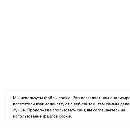
Картин
Алмазн
Подписывайтесь на
Румбок
новости:
Дизайне
mail@example.com
Деревя
Я согласен с политикой
Деревя
конфиденциальности
Деревя
ПОДПИСАТЬСЯ
Алмазн
дереве
Мы используем файлы cookie. Это позволяет нам анализиро
посетители взаимодействуют с веб-сайтом, тем самым дела
лучше. Продолжая использовать сайт, вы соглашаетесь на
использование файлов cookie.