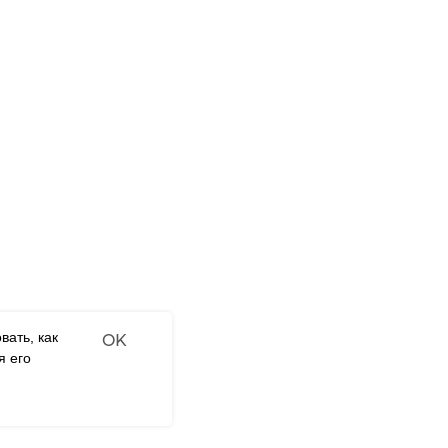
ы по номерам
Франчайзинг
Наши
ая мозаика
Оффлайн-магазины
Наш 
сы
Интернет-магазины
Гара
рские куклы
Contract-offer
FAQ
of goods delivery
нные конструкторы
Отзы
нные раскраски
нные пазлы
ая мозаика на
вать, как
OK
я его
Tilda
Made on