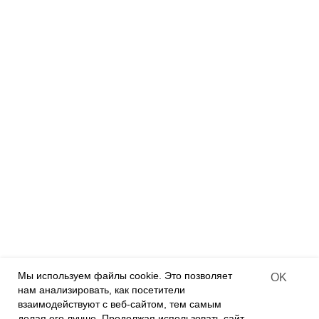
Румбоксы
Дизайнерские куклы
Деревянные конструкторы
Деревянные раскраски
Деревянные пазлы
Алмазная мозаика на дереве
ПАРТНЕРАМ
Франчайзинг
Оффлайн-магазины
Интернет-магазины
Contract-offer
of goods delivery
Мы используем файлы cookie. Это позволяет
OK
нам анализировать, как посетители
О КОМПАНИИ
взаимодействуют с веб-сайтом, тем самым
О нас
делая его лучше. Продолжая использовать сайт,