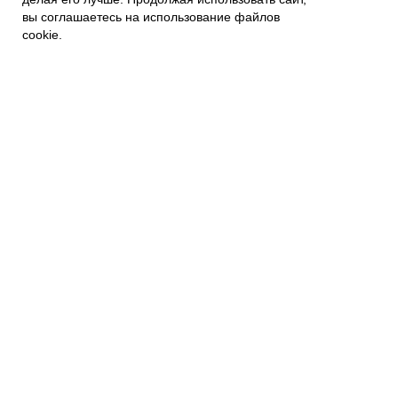
вы соглашаетесь на использование файлов
Связаться с нами
Контакты
cookie.
Политика приватности
ПОКУПАТЕЛЯМ
Наши магазины
Наш Интернет магазин
Гарантия
FAQs
Отзывы и предложения
Подписывайтесь на новости:
mail@example.com
Я согласен с политикой
конфиденциальности