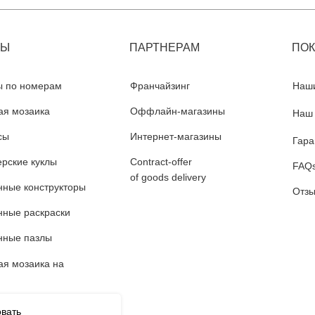
РЫ
ПАРТНЕРАМ
ПО
ы по номерам
Франчайзинг
Наши
ая мозаика
Оффлайн-магазины
Наш 
сы
Интернет-магазины
Гара
рские куклы
Contract-offer
FAQ
of goods delivery
нные конструкторы
Отзы
нные раскраски
нные пазлы
ая мозаика на
овать