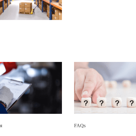
я
FAQs