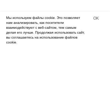
Оффлайн-магазины
Интернет-магазины
Мы используем файлы cookie. Это позволяет
OK
Contract-offer
нам анализировать, как посетители
of goods delivery
взаимодействуют с веб-сайтом, тем самым
делая его лучше. Продолжая использовать сайт,
вы соглашаетесь на использование файлов
О КОМПАНИИ
Связаться с нами
cookie.
О нас
Контакты
Политика приватности
ПОКУПАТЕЛЯМ
Наши магазины
Наш Интернет магазин
Гарантия
FAQs