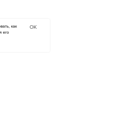
вать, как
OK
я его