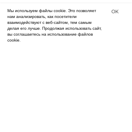
Contract-offer
Мы используем файлы cookie. Это позволяет
OK
of goods delivery
нам анализировать, как посетители
взаимодействуют с веб-сайтом, тем самым
делая его лучше. Продолжая использовать сайт,
О КОМПАНИИ
вы соглашаетесь на использование файлов
Связаться с нами
О нас
cookie.
Контакты
Политика приватности
ПОКУПАТЕЛЯМ
Наши магазины
Наш Интернет магазин
Гарантия
FAQs
Отзывы и предложения