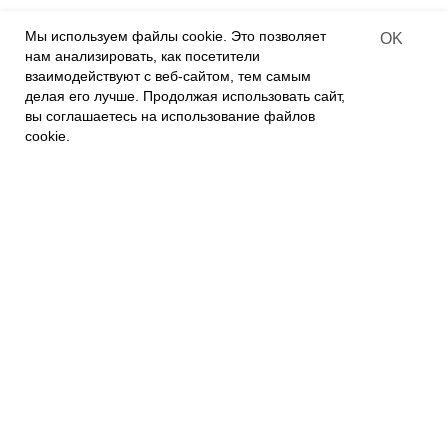
Contract-offer
Мы используем файлы cookie. Это позволяет
OK
of goods delivery
нам анализировать, как посетители
взаимодействуют с веб-сайтом, тем самым
делая его лучше. Продолжая использовать сайт,
О КОМПАНИИ
вы соглашаетесь на использование файлов
Связаться с нами
О нас
cookie.
Контакты
Политика приватности
ПОКУПАТЕЛЯМ
Наши магазины
Наш Интернет магазин
Гарантия
FAQs
Отзывы и предложения