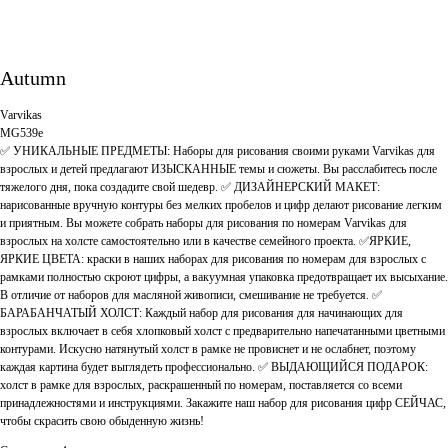
Autumn
Varvikas
MG539e
✅ УНИКАЛЬНЫЕ ПРЕДМЕТЫ: Наборы для рисования своими руками Varvikas для
взрослых и детей предлагают ИЗЫСКАННЫЕ темы и сюжеты. Вы расслабитесь после
тяжелого дня, пока создадите свой шедевр. ✅ ДИЗАЙНЕРСКИЙ МАКЕТ:
нарисованные вручную контуры без мелких пробелов и цифр делают рисование легким
и приятным. Вы можете собрать наборы для рисования по номерам Varvikas для
взрослых на холсте самостоятельно или в качестве семейного проекта. ✅ЯРКИЕ,
ЯРКИЕ ЦВЕТА: краски в наших наборах для рисования по номерам для взрослых с
рамками полностью скроют цифры, а вакуумная упаковка предотвращает их высыхание.
В отличие от наборов для масляной живописи, смешивание не требуется. ✅
БАРАБАНЧАТЫЙ ХОЛСТ: Каждый набор для рисования для начинающих для
взрослых включает в себя хлопковый холст с предварительно напечатанными цветными
контурами. Искусно натянутый холст в рамке не провиснет и не ослабнет, поэтому
каждая картина будет выглядеть профессионально. ✅ ВЫДАЮЩИЙСЯ ПОДАРОК:
холст в рамке для взрослых, раскрашенный по номерам, поставляется со всеми
принадлежностями и инструкциями. Закажите наш набор для рисования цифр СЕЙЧАС,
чтобы скрасить свою обыденную жизнь!