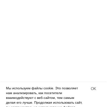
Дизайнерские куклы
Деревянные конструкторы
Деревянные раскраски
Деревянные пазлы
Алмазная мозаика на дереве
ПАРТНЕРАМ
Франчайзинг
Оффлайн-магазины
Интернет-магазины
Contract-offer
of goods delivery
Мы используем файлы cookie. Это позволяет
OK
нам анализировать, как посетители
О КОМПАНИИ
взаимодействуют с веб-сайтом, тем самым
О нас
делая его лучше. Продолжая использовать сайт,