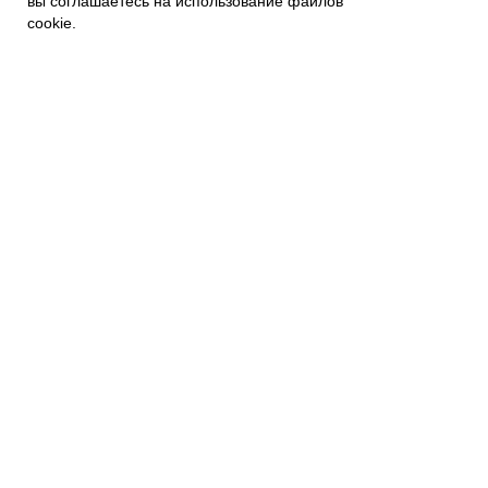
вы соглашаетесь на использование файлов
Контакты
Связаться с нами
cookie.
Политика приватности
ПОКУПАТЕЛЯМ
Наши магазины
Наш Интернет магазин
Гарантия
FAQs
Отзывы и предложения
Подписывайтесь на новости:
mail@example.com
Я согласен с политикой
конфиденциальности