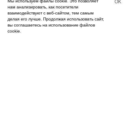
Мы используем файлы cookie. Это позволяет
OK
О КОМПАНИИ
нам анализировать, как посетители
взаимодействуют с веб-сайтом, тем самым
О нас
делая его лучше. Продолжая использовать сайт,
Контакты
вы соглашаетесь на использование файлов
Связаться с нами
cookie.
Политика приватности
ПОКУПАТЕЛЯМ
Наши магазины
Наш Интернет магазин
Гарантия
FAQs
Отзывы и предложения
Подписывайтесь на новости:
mail@example.com