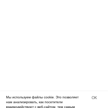
Подписывайтесь на новости:
mail@example.com
Я согласен с политикой
конфиденциальности
ПОДПИСАТЬСЯ
Следите за нами:
2013-2025 | "VARVIKAS" | Tallinn
Мы используем файлы cookie. Это позволяет
OK
нам анализировать, как посетители
взаимодействуют с веб-сайтом, тем самым